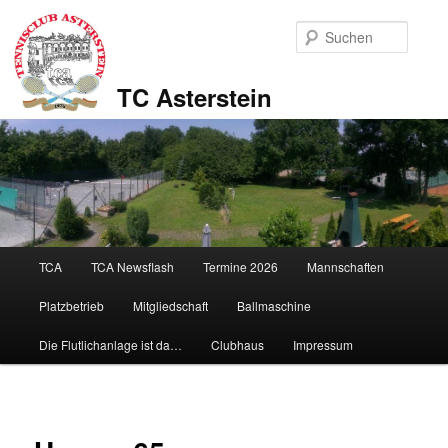
Zum
Inhalt
Suche
wechseln
TC Asterstein
Hauptmenü
TCA
TCA Newsflash
Termine 2026
Mannschaften
Platzbetrieb
Mitgliedschaft
Ballmaschine
Die Flutlichanlage ist da…
Clubhaus
Impressum